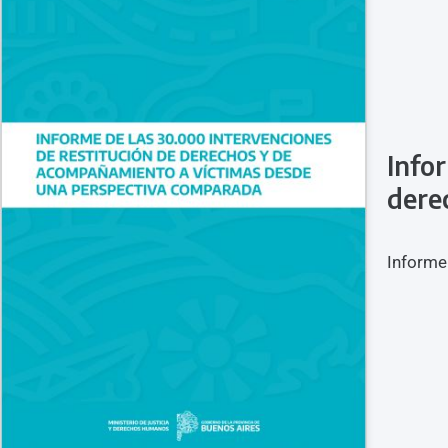
Info
dere
Informe