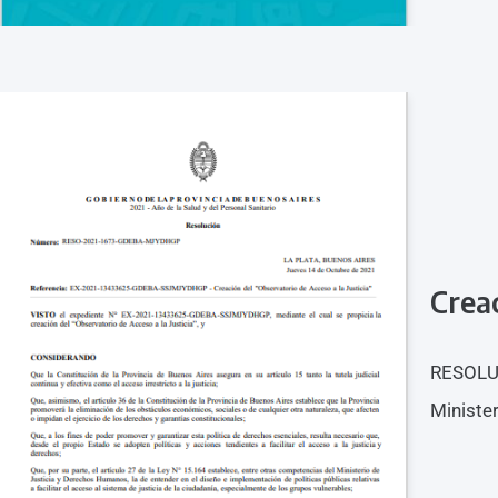
Creac
RESOLUC
Ministe